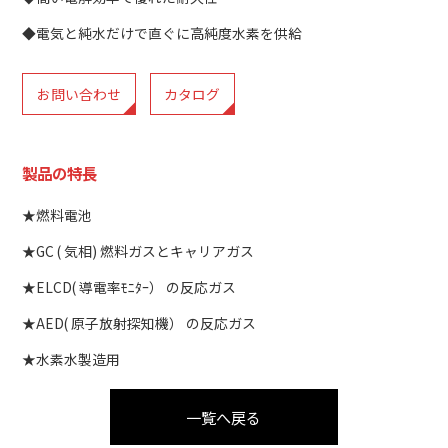
◆電気と純水だけで直ぐに高純度水素を供給
お問い合わせ
カタログ
製品の特長
★燃料電池
★GC ( 気相) 燃料ガスとキャリアガス
★ELCD( 導電率ﾓﾆﾀｰ） の反応ガス
★AED( 原子放射探知機） の反応ガス
★水素水製造用
一覧へ戻る