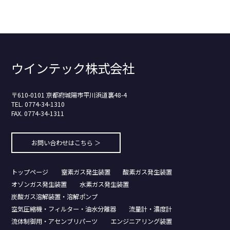
ウインテック株式会社
〒610-0101 京都府城陽市平川浜道裏48-4
TEL. 0774-34-1310
FAX. 0774-34-1311
お問い合わせはこちら ＞
トップページ
窒素ガス発生装置
酸素ガス発生装置
オゾンガス発生装置
水素ガス発生装置
炭酸ガス溶解装置・溶解ポンプ
空気圧縮機・フィルター・油水分離器
流量計・濃度計
流体制御用・アセンブリパーツ
エンジニアリング装置